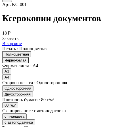
Арт.
KC-001
Ксерокопии документов
18 ₽
Заказать
В корзине
Печать :
Полноцветная
Полноцветная
Чёрно-белая
Формат листа :
А4
А3
А4
Сторона печати :
Односторонняя
Односторонняя
Двухсторонняя
Плотность бумаги :
80 г/м²
80 г/м²
Сканирование :
с автоподатчика
с планшета
с автоподатчика