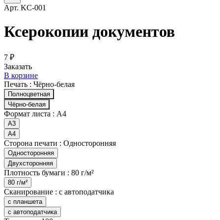
Арт.
KC-001
Ксерокопии документов
7 ₽
Заказать
В корзине
Печать :
Чёрно-белая
Полноцветная
Чёрно-белая
Формат листа :
А4
А3
А4
Сторона печати :
Односторонняя
Односторонняя
Двухсторонняя
Плотность бумаги :
80 г/м²
80 г/м²
Сканирование :
с автоподатчика
с планшета
с автоподатчика