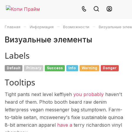
–
–
–
Главная
Информация
Возможности
Визуальные эле
Визуальные элементы
Labels
Default
Primary
Success
Info
Warning
Danger
Tooltips
Tight pants next level keffiyeh
you probably
haven't
heard of them. Photo booth beard raw denim
letterpress vegan messenger bag stumptown. Farm-
to-table seitan, mcsweeney's fixie sustainable quinoa
8-bit american apparel
have a
terry richardson vinyl