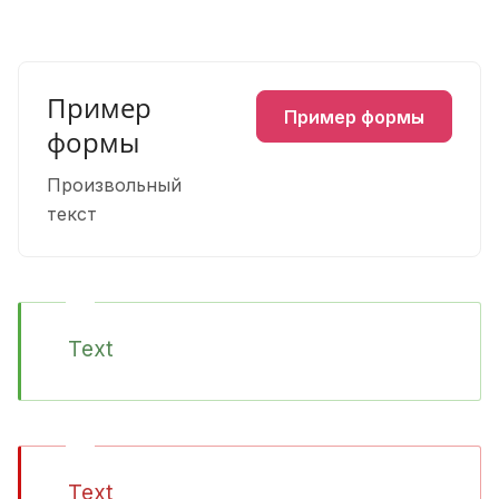
Пример
Пример формы
формы
Произвольный
текст
Text
Text