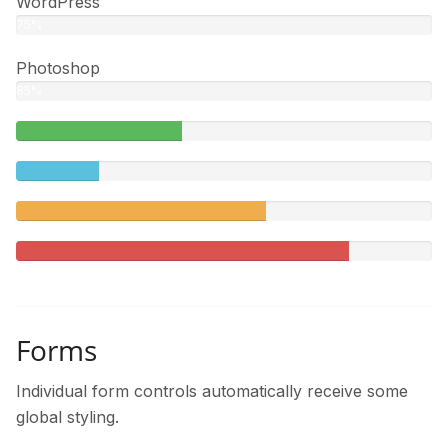
WordPress
75%
Photoshop
85%
40%
Complete
20%
(success)
Complete
60%
Complete
(warning)
80%
Complete
Forms
Individual form controls automatically receive some
global styling.